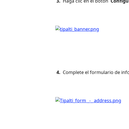
 3. 
 Haga clic en el botón 
 Configu
 4. 
 Complete el formulario de in