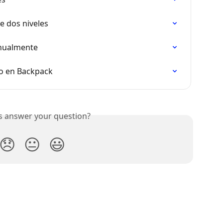
e dos niveles
anualmente
do en Backpack
is answer your question?
😞
😐
😃