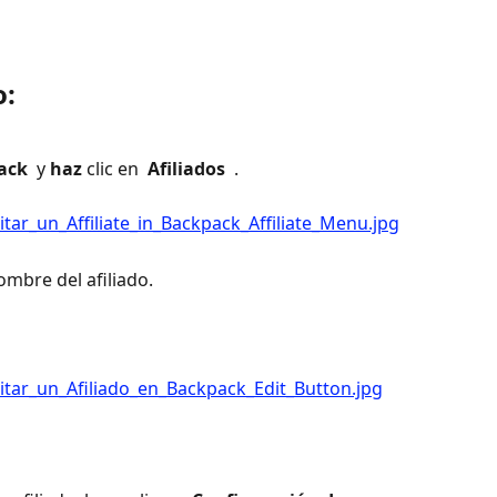
o:
ack 
 y 
haz
 clic en 
 Afiliados 
 .
nombre del afiliado.