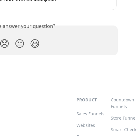
is answer your question?
😞
😐
😃
PRODUCT
Countdown
Funnels
Sales Funnels
Store Funne
Websites
Smart Chec