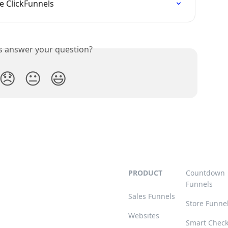
e ClickFunnels
is answer your question?
😞
😐
😃
PRODUCT
Countdown
Funnels
Sales Funnels
Store Funne
Websites
Smart Chec