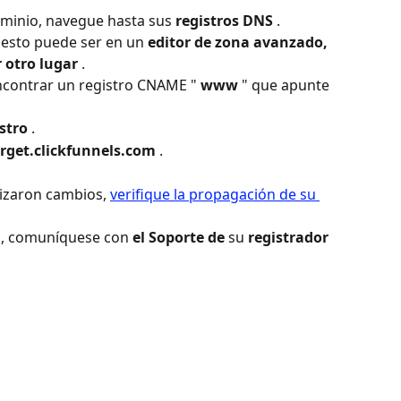
ominio, navegue hasta sus 
registros DNS
 . 
 esto puede ser en un 
editor de zona avanzado, 
 otro lugar
 .
ncontrar un registro CNAME " 
www
 " que apunte 
istro
 .
rget.clickfunnels.com
 .
lizaron cambios, 
verifique la propagación de su 
o, comuníquese con 
el Soporte de
 su 
registrador