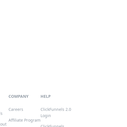
COMPANY
HELP
Careers
ClickFunnels 2.0
ls
Login
Affiliate Program
kout
ClickFunnels