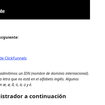
 siguiente:
de ClickFunnels
 admitimos un IDN (nombre de dominio internacional). 
 letra que no está en el alfabeto inglés. Algunos 
æ, ø, å, ö, ä, ü y é.
gistrador a continuación