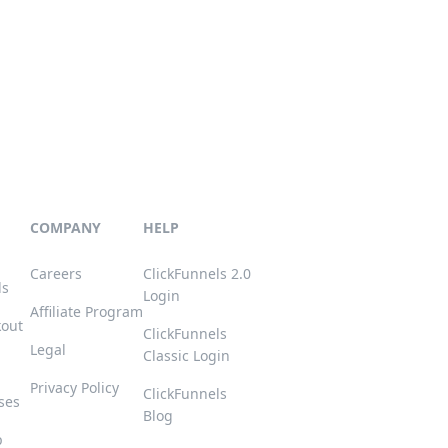
COMPANY
HELP
Careers
ClickFunnels 2.0
ls
Login
Affiliate Program
kout
ClickFunnels
Legal
Classic Login
Privacy Policy
ClickFunnels
ses
Blog
p