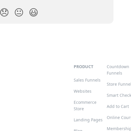
😞
😐
😃
PRODUCT
Countdown
Funnels
Sales Funnels
Store Funne
Websites
Smart Chec
Ecommerce
Add to Cart
Store
Online Cour
Landing Pages
Membershi
Blog