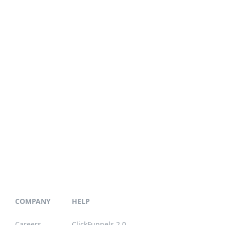
COMPANY
HELP
Careers
ClickFunnels 2.0