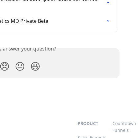
etics MD Private Beta
is answer your question?
😞
😐
😃
PRODUCT
Countdown
Funnels
Sales Funnels