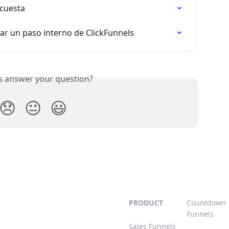
ncuesta
r un paso interno de ClickFunnels
is answer your question?
😞
😐
😃
PRODUCT
Countdown
Funnels
Sales Funnels