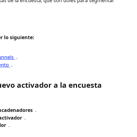
tas de la encuesta, que son útiles para segmentar 
 lo siguiente: 
unnels 
 .
ento 
 .
uevo activador a la encuesta
ncadenadores 
 .
activador 
 .
dor 
 .