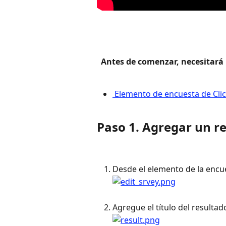
 Antes de comenzar, necesitará l
 Elemento de encuesta de Cli
Paso 1. Agregar un r
Desde el elemento de la encue
Agregue el título del resultad