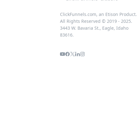
ClickFunnels.com, an Etison Product.
All Rights Reserved © 2019 - 2025.
3443 W. Bavaria St., Eagle, Idaho
83616.