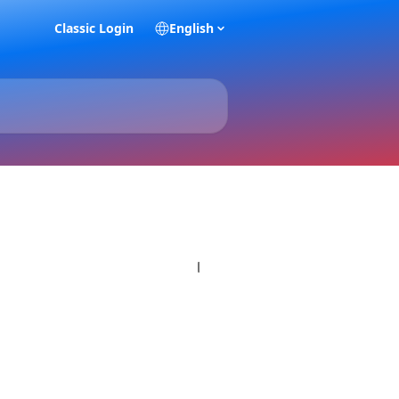
Classic Login
English