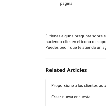
página.
Si tienes alguna pregunta sobre 
haciendo click en el ícono de sopo
Puedes pedir que te atienda un a
Related Articles
Proporcione a los clientes pot
Crear nueva encuesta