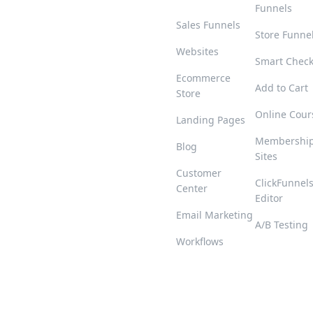
Funnels
Sales Funnels
Store Funne
Websites
Smart Chec
Ecommerce
Add to Cart
Store
Online Cour
Landing Pages
Membershi
Blog
Sites
Customer
ClickFunnel
Center
Editor
Email Marketing
A/B Testing
Workflows