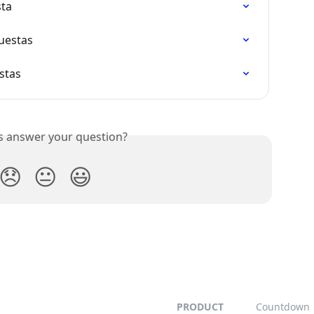
sta
uestas
stas
is answer your question?
😞
😐
😃
PRODUCT
Countdown