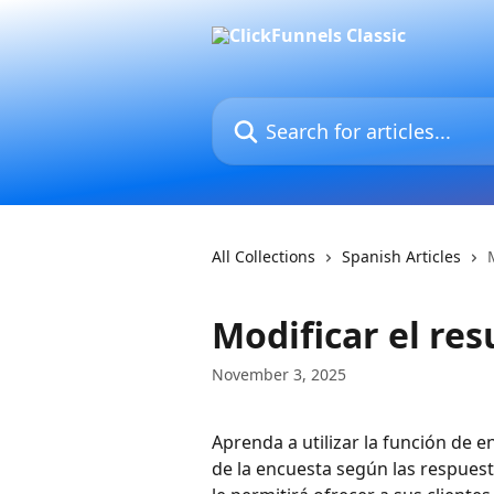
Skip to main content
Search for articles...
All Collections
Spanish Articles
Modificar el res
November 3, 2025
Aprenda a utilizar la función de 
de la encuesta según las respuesta