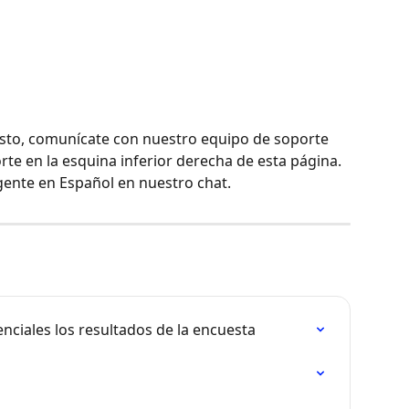
esto, comunícate con nuestro equipo de soporte 
rte en la esquina inferior derecha de esta página. 
gente en Español en nuestro chat.
enciales los resultados de la encuesta