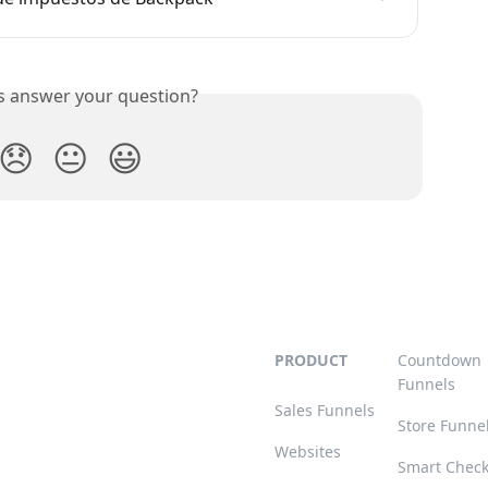
is answer your question?
😞
😐
😃
PRODUCT
Countdown
Funnels
Sales Funnels
Store Funne
Websites
Smart Chec