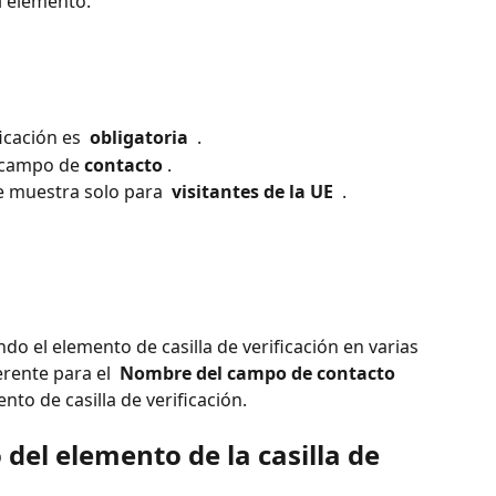
l elemento. 
ficación es 
 obligatoria 
 .
 campo de 
contacto
 .
e muestra solo para 
 visitantes de la UE 
 . 
zando el elemento de casilla de verificación en varias 
rente para el 
 Nombre del campo de contacto 
to de casilla de verificación.
o del elemento de la casilla de 