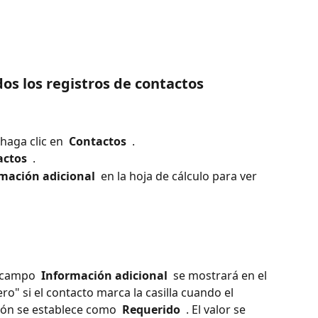
os los registros de contactos
aga clic en 
 Contactos 
 .
actos 
 .
rmación adicional 
 en la hoja de cálculo para ver 
l campo 
 Información adicional 
 se mostrará en el 
o" si el contacto marca la casilla cuando el 
ción se establece como 
 Requerido 
 . El valor se 