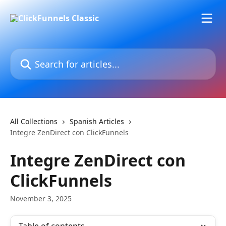
Skip to main content
Search for articles...
All Collections
Spanish Articles
Integre ZenDirect con ClickFunnels
Integre ZenDirect con
ClickFunnels
November 3, 2025