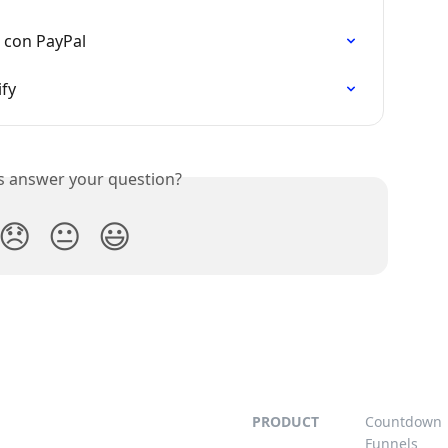
 con PayPal
ify
is answer your question?
😞
😐
😃
PRODUCT
Countdown
Funnels