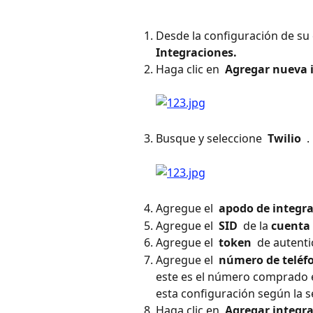
Desde la configuración de su 
Integraciones. 
Haga clic en 
 Agregar nueva 
Busque y seleccione 
 Twilio 
 . 
Agregue el 
 apodo de integra
Agregue el 
 SID 
 de la 
cuenta
Agregue el 
 token 
 de autenti
Agregue el 
 número de teléf
este es el número comprado en
esta configuración según la s
Haga clic en 
 Agregar integra