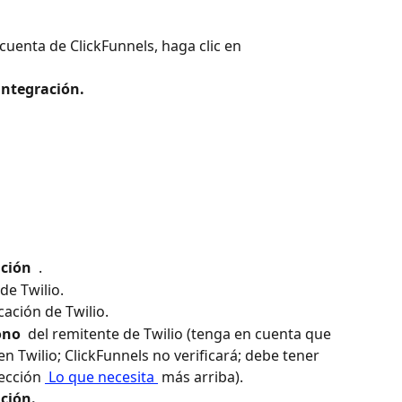
cuenta de ClickFunnels, haga clic en 
integración. 
ción 
 .
 de Twilio.
cación de Twilio.
ono 
 del remitente de Twilio (tenga en cuenta que 
 Twilio; ClickFunnels no verificará; debe tener 
ección 
 Lo que necesita 
 más arriba).
ción. 