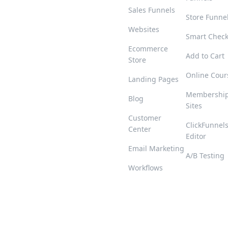
Sales Funnels
Store Funne
Websites
Smart Chec
Ecommerce
Add to Cart
Store
Online Cour
Landing Pages
Membershi
Blog
Sites
Customer
ClickFunnel
Center
Editor
Email Marketing
A/B Testing
Workflows