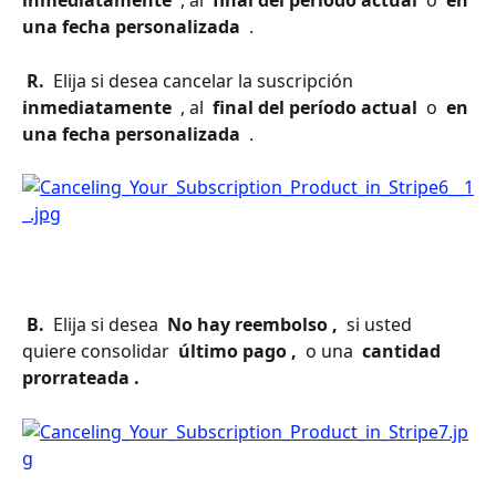
inmediatamente 
 , al 
 final del período actual 
 o 
 en 
una fecha personalizada 
 .
 R. 
 Elija si desea cancelar la suscripción 
inmediatamente 
 , al 
 final del período actual 
 o 
 en 
una fecha personalizada 
 .
 B. 
 Elija si desea 
 No hay reembolso , 
 si usted 
quiere consolidar 
 último pago , 
 o una 
 cantidad 
prorrateada . 