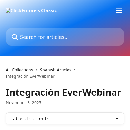
Skip to main content
Search for articles...
All Collections
Spanish Articles
Integración EverWebinar
Integración EverWebinar
November 3, 2025
Table of contents