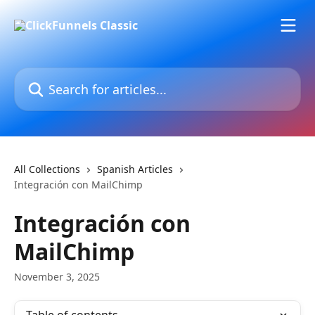
Skip to main content
Search for articles...
All Collections
Spanish Articles
Integración con MailChimp
Integración con
MailChimp
November 3, 2025