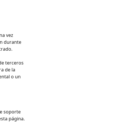
na vez 
an durante 
trado.
e terceros 
a de la 
ental o un 
e soporte 
esta página. 