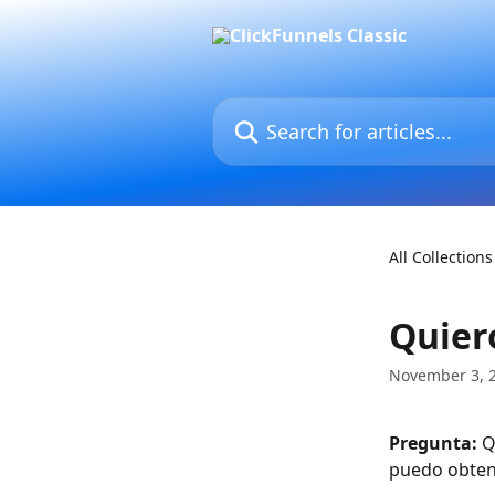
Skip to main content
Search for articles...
All Collections
Quier
November 3, 
Pregunta:
 Q
puedo obten