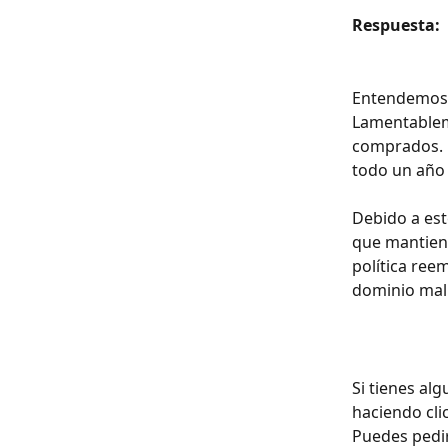
Respuesta: 
Entendemos 
Lamentablem
comprados. D
todo un año
Debido a est
que mantiene
política ree
dominio mal 
Si tienes al
haciendo cli
Puedes pedir