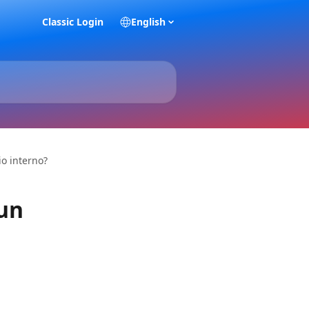
Classic Login
English
o interno?
un