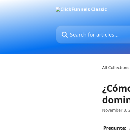
Skip to main content
Search for articles...
All Collections
¿Cómo
domin
November 3, 
 Pregunta: 
 