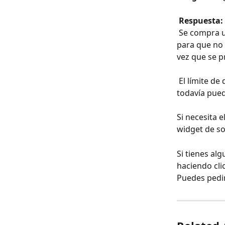
 Respuesta: 
 Se compra un dominio por un año. El mejor enfoque sería configurar el dominio 
para que no 
vez que se p
 El límite de dominio es actualmente una "restricción suave", lo que significa que 
todavía pue
Si necesita 
widget de so
Si tienes al
haciendo cli
Puedes pedir