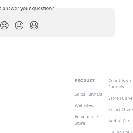
is answer your question?
😞
😐
😃
PRODUCT
Countdown
Funnels
Sales Funnels
Store Funne
Websites
Smart Chec
Ecommerce
Add to Cart
Store
Online Cour