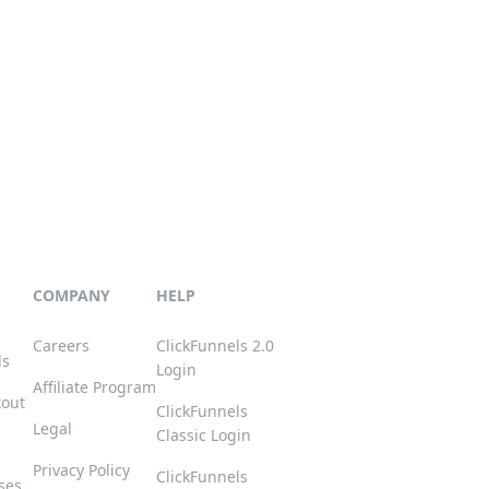
COMPANY
HELP
Careers
ClickFunnels 2.0
ls
Login
Affiliate Program
kout
ClickFunnels
Legal
Classic Login
Privacy Policy
ClickFunnels
ses