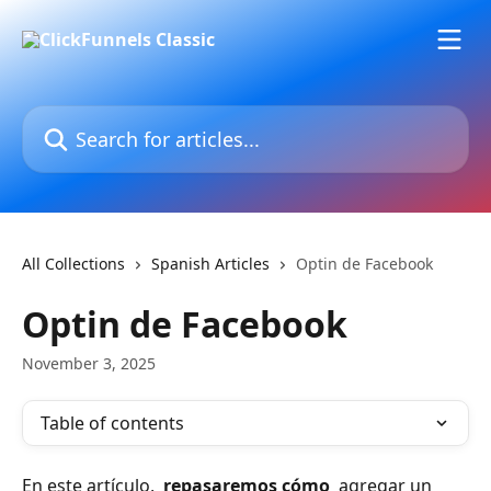
Skip to main content
Search for articles...
All Collections
Spanish Articles
Optin de Facebook
Optin de Facebook
November 3, 2025
Table of contents
En este artículo, 
 repasaremos cómo 
 agregar un 