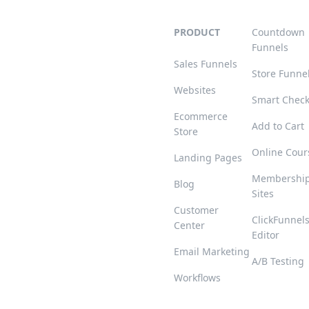
PRODUCT
Countdown
Funnels
Sales Funnels
Store Funne
Websites
Smart Chec
Ecommerce
Add to Cart
Store
Online Cour
Landing Pages
Membershi
Blog
Sites
Customer
ClickFunnel
Center
Editor
Email Marketing
A/B Testing
Workflows