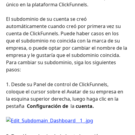
único en la plataforma ClickFunnels.
El subdominio de su cuenta se creó 
automáticamente cuando creó por primera vez su 
cuenta de ClickFunnels. Puede haber casos en los 
que el subdominio no coincida con la marca de su 
empresa, o puede optar por cambiar el nombre de la 
empresa y le gustaría que el subdominio coincida. 
Para cambiar su subdominio, siga los siguientes 
pasos:
1. Desde su Panel de control de ClickFunnels, 
coloque el cursor sobre el Avatar de su empresa en 
la esquina superior derecha, luego haga clic en la 
pestaña 
 Configuración de 
 la 
cuenta.