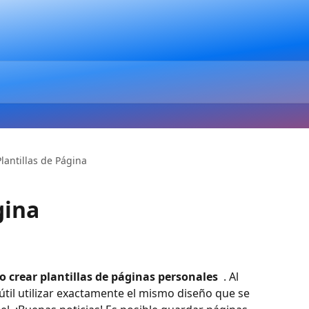
Plantillas de Página
gina
o crear plantillas de páginas personales 
 . Al 
útil utilizar exactamente el mismo diseño que se 