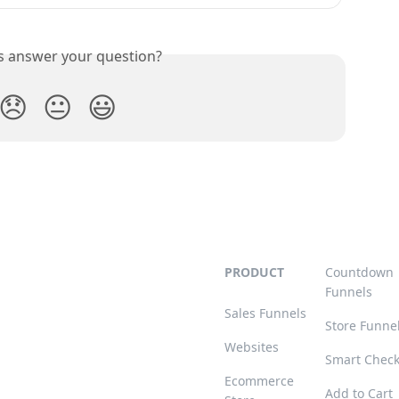
is answer your question?
😞
😐
😃
PRODUCT
Countdown
Funnels
Sales Funnels
Store Funne
Websites
Smart Chec
Ecommerce
Add to Cart