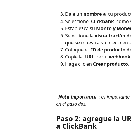
Dale un
 nombre a 
 tu produc
Seleccione 
 Clickbank 
 como 
Establezca su 
Monto y Moned
Seleccione la 
visualización d
que se muestra su precio en e
Coloque el 
 ID de producto d
Copie la 
 URL
 de su 
webhook
Haga clic en 
Crear producto. 
 Nota importante 
 : es importante
en el paso dos. 
Paso 2: agregue la U
a ClickBank