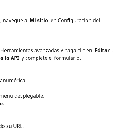
, navegue a 
 Mi sitio 
 en Configuración del 
 Herramientas avanzadas y haga clic en 
 Editar 
 .
a la API 
 y complete el formulario. 
lfanumérica
l menú desplegable.
s 
 . 
do su URL.