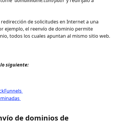
 tome 
 domainname.com/path 
 y rediríjalo a 
redirección de solicitudes en Internet a una 
Por ejemplo, el reenvío de dominio permite 
io, todos los cuales apuntan al mismo sitio web. 
lo siguiente: 
ickFunnels 
rminadas 
nvío de dominios de 