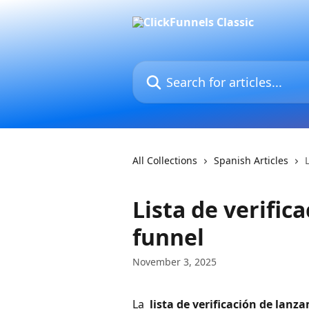
Skip to main content
Search for articles...
All Collections
Spanish Articles
Lista de verific
funnel
November 3, 2025
La 
 lista de verificación de lanz