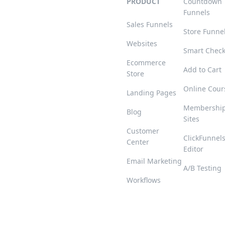
PRODUCT
Countdown
Funnels
Sales Funnels
Store Funne
Websites
Smart Chec
Ecommerce
Add to Cart
Store
Online Cour
Landing Pages
Membershi
Blog
Sites
Customer
ClickFunnel
Center
Editor
Email Marketing
A/B Testing
Workflows