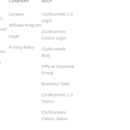
COMPANY
HELP
Careers
ClickFunnels 2.0
ls
Login
Affiliate Program
kout
ClickFunnels
Legal
Classic Login
Privacy Policy
ClickFunnels
ses
Blog
p
Official Facebook
Group
s
Business Tools
ClickFunnels 2.0
Status
ClickFunnels
Classic Status