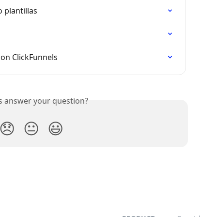
 plantillas
on ClickFunnels
is answer your question?
😞
😐
😃