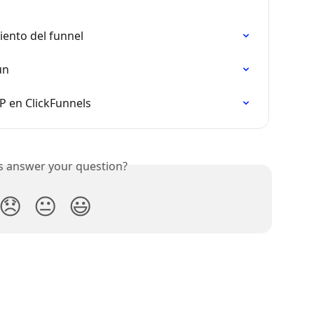
iento del funnel
un
P en ClickFunnels
is answer your question?
😞
😐
😃