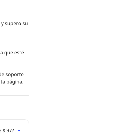
 y supero su 
a que esté 
de soporte 
sta página.
 $ 97?