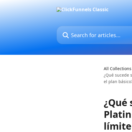
Skip to main content
Search for articles...
All Collections
¿Qué sucede s
el plan básico
¿Qué 
Plati
límite