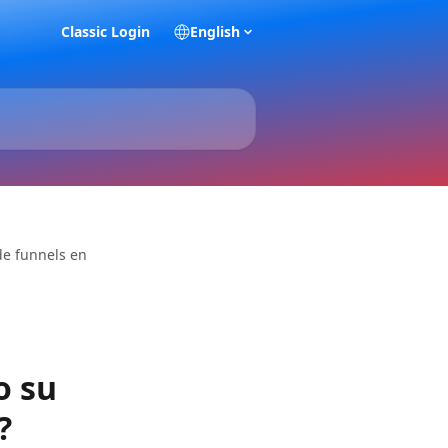
Classic Login
English
de funnels en
o su
?