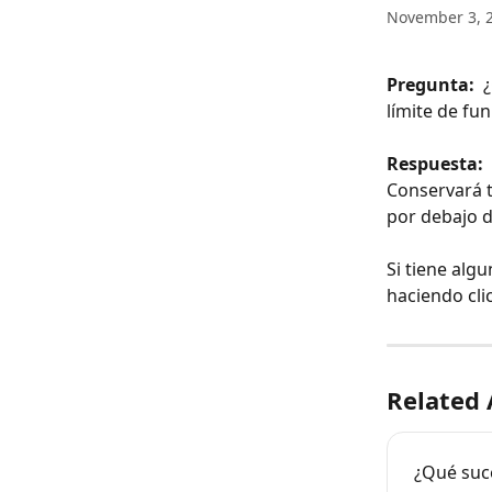
November 3, 
Pregunta: 
 
límite de fun
Respuesta:
Conservará t
por debajo de
Si tiene alg
haciendo cli
Related 
¿Qué suce