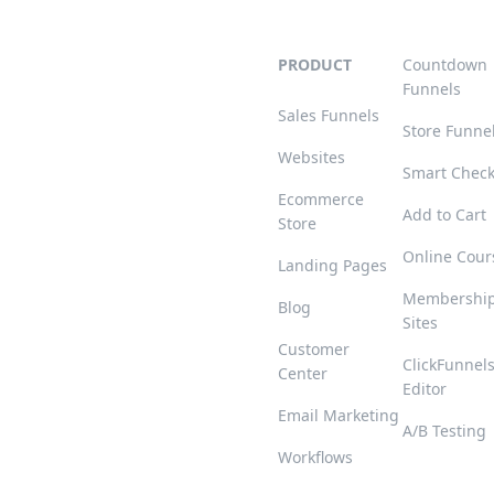
PRODUCT
Countdown
Funnels
Sales Funnels
Store Funne
Websites
Smart Chec
Ecommerce
Add to Cart
Store
Online Cour
Landing Pages
Membershi
Blog
Sites
Customer
ClickFunnel
Center
Editor
Email Marketing
A/B Testing
Workflows