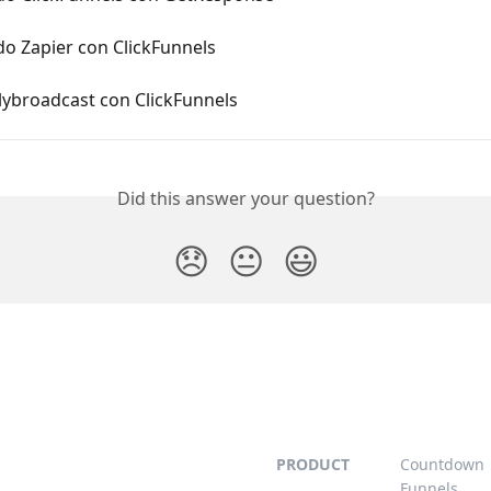
o Zapier con ClickFunnels
lybroadcast con ClickFunnels
Did this answer your question?
😞
😐
😃
PRODUCT
Countdown
Funnels