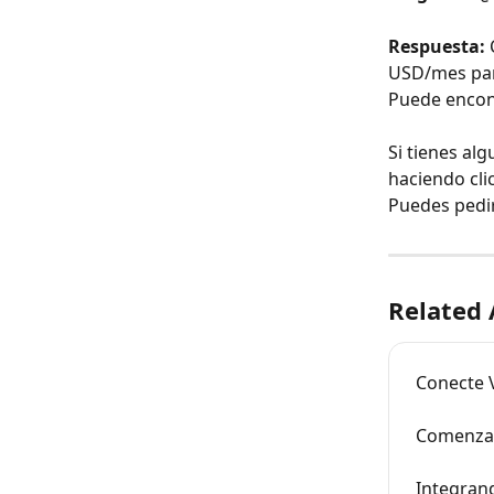
Respuesta:
 
USD/mes para
Puede encon
Si tienes al
haciendo cli
Puedes pedir
Related 
Conecte 
Comenzan
Integran