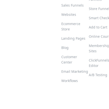
Sales Funnels
Store Funne
Websites
Smart Chec
Ecommerce
Add to Cart
Store
Online Cour
Landing Pages
Membershi
Blog
Sites
Customer
ClickFunnel
Center
Editor
Email Marketing
A/B Testing
Workflows