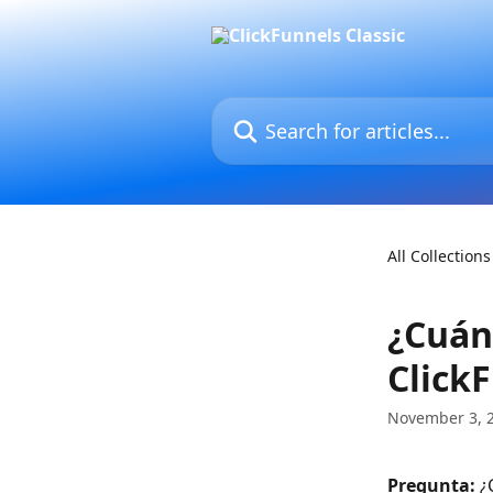
Skip to main content
Search for articles...
All Collections
¿Cuán
Click
November 3, 
Pregunta:
 ¿