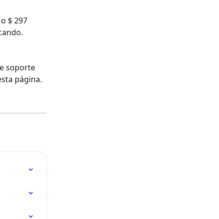
o $ 297 
cando. 
e soporte 
esta página. 