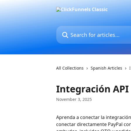
Skip to main content
Search for articles...
All Collections
Spanish Articles
Integración API
November 3, 2025
Aprenda a conectar la integración
conectar directamente PayPal con