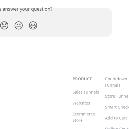
is answer your question?
😞
😐
😃
PRODUCT
Countdown
Funnels
Sales Funnels
Store Funne
Websites
Smart Chec
Ecommerce
Add to Cart
Store
Online Cour