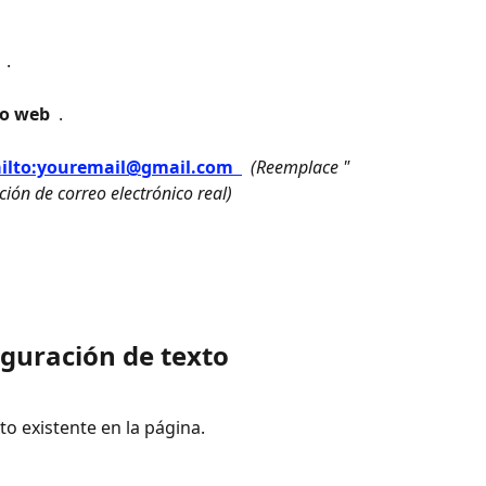
 
 .
io web 
 .
ilto:youremail@gmail.com 
 (Reemplace " 
cción de correo electrónico real)
figuración de texto
to existente en la página.