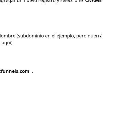
gregar un nuevo registro y seleccione 
 CNAME 
Nombre (subdominio en el ejemplo, pero querrá 
aquí). 
ckfunnels.com 
 . 