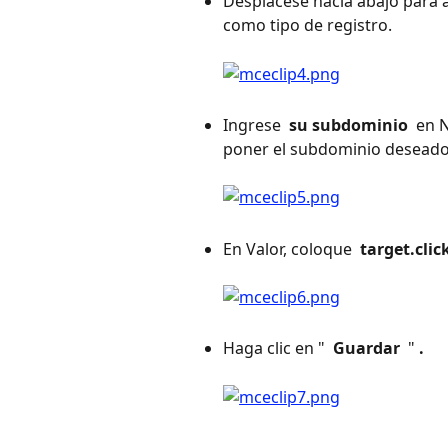
Desplácese hacia abajo para a
como tipo de registro. 
Ingrese 
 su subdominio 
 en 
poner el subdominio deseado 
En Valor, coloque 
 target.cli
Haga clic en " 
 Guardar 
 " 
.