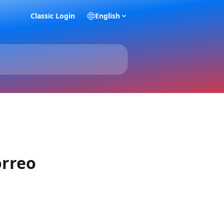
Classic Login
English
orreo