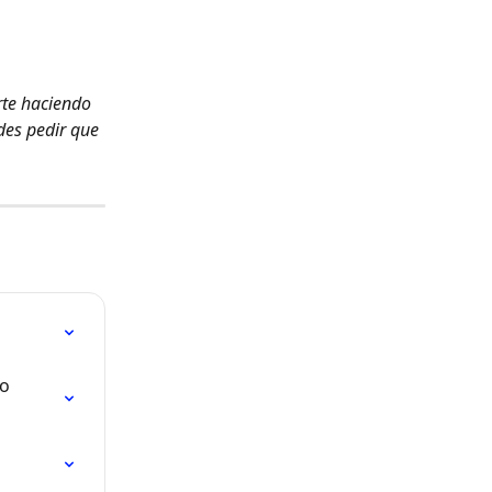
rte haciendo 
des pedir que 
o 