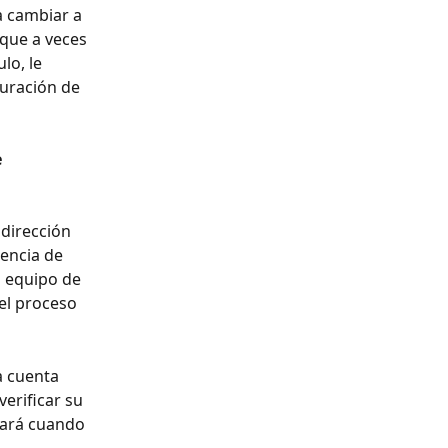
a cambiar a 
que a veces 
lo, le 
uración de 
 
 dirección 
encia de 
o equipo de 
el proceso 
a cuenta 
erificar su 
tará cuando 