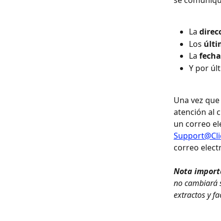
La 
direc
Los 
últi
La 
fecha
Y por úl
Una vez que 
atención al 
un correo el
Support@Cli
correo elect
Nota importa
no cambiará s
extractos y fa