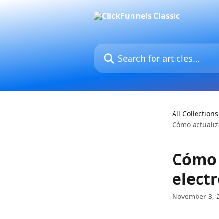
Skip to main content
Search for articles...
All Collections
Cómo actualiza
Cómo 
electr
November 3, 