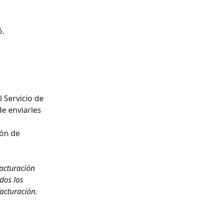
ó.
 Servicio de 
e enviarles 
ón de 
facturación 
dos los 
facturación.