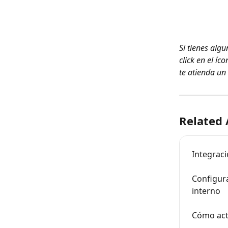
Si tienes alg
click en el í
te atienda un
Related 
Integrac
Configura
interno
Cómo actu