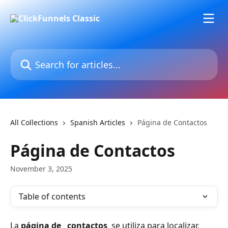
Skip to main content
Search for articles...
All Collections
Spanish Articles
Página de Contactos
Página de Contactos
November 3, 2025
Table of contents
La 
página de 
 contactos 
 se utiliza para localizar, 