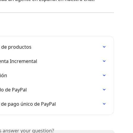
n de productos
enta Incremental
ción
do de PayPal
 de pago único de PayPal
is answer your question?