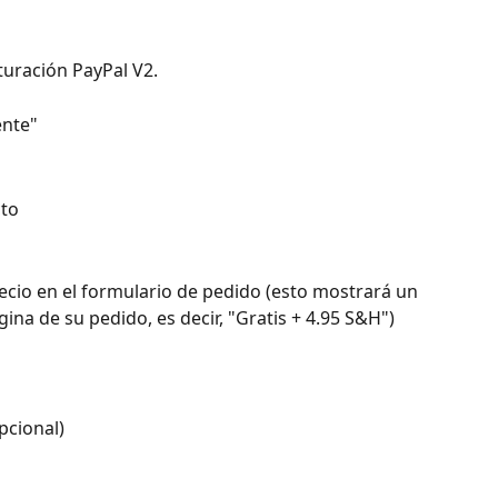
turación PayPal V2.
ente"
cto
recio en el formulario de pedido (esto mostrará un 
ina de su pedido, es decir, "Gratis + 4.95 S&H") 
pcional) 