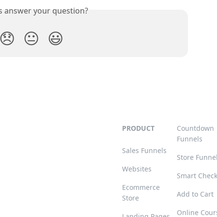
is answer your question?
😞
😐
😃
PRODUCT
Countdown
Funnels
Sales Funnels
Store Funne
Websites
Smart Chec
Ecommerce
Add to Cart
Store
Online Cour
Landing Pages