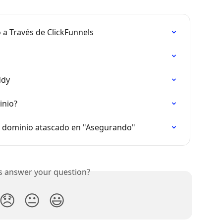
a Través de ClickFunnels
ddy
inio?
: dominio atascado en "Asegurando"
is answer your question?
😞
😐
😃